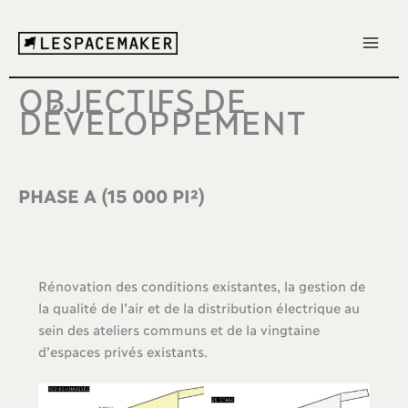
Aller
au
contenu
OBJECTIFS DE
DÉVELOPPEMENT
PHASE A (15 000 PI²)
Rénovation des conditions existantes, la gestion de
la qualité de l’air et de la distribution électrique au
sein des ateliers communs et de la vingtaine
d’espaces privés existants.