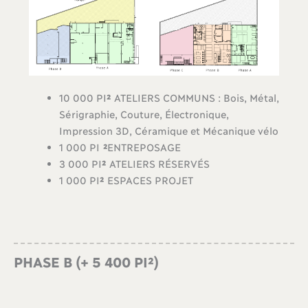
10 000 PI
²
ATELIERS COMMUNS : Bois, Métal,
Sérigraphie, Couture, Électronique,
Impression 3D, Céramique et Mécanique vélo
1 000 PI
²
ENTREPOSAGE
3 000 PI
²
ATELIERS RÉSERVÉS
1 000 PI
²
ESPACES PROJET
PHASE B (+ 5 400 PI²)