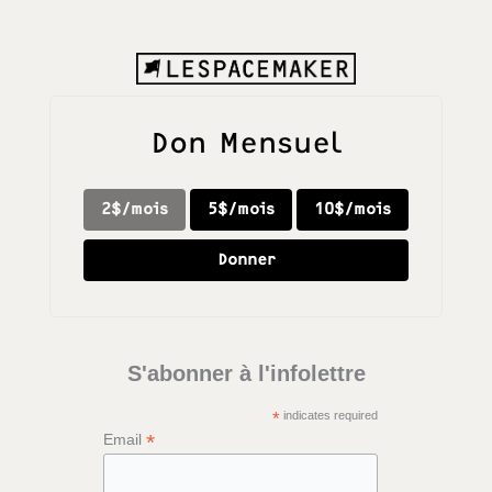
Don Mensuel
2$/mois
5$/mois
10$/mois
Donner
S'abonner à l'infolettre
*
indicates required
*
Email