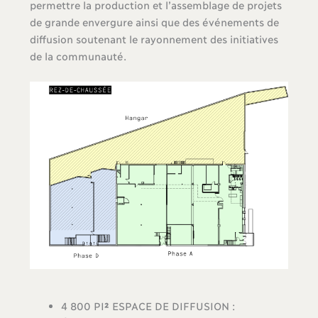
permettre la production et l’assemblage de projets
de grande envergure ainsi que des événements de
diffusion soutenant le rayonnement des initiatives
de la communauté.
4 800 PI
²
ESPACE DE DIFFUSION :