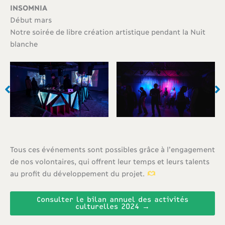
INSOMNIA
Début mars
Notre soirée de libre création artistique pendant la Nuit
blanche
Tous ces événements sont possibles grâce à l’engagement
de nos volontaires, qui offrent leur temps et leurs talents
au profit du développement du projet.
Consulter le bilan annuel des activités
culturelles 2024 →