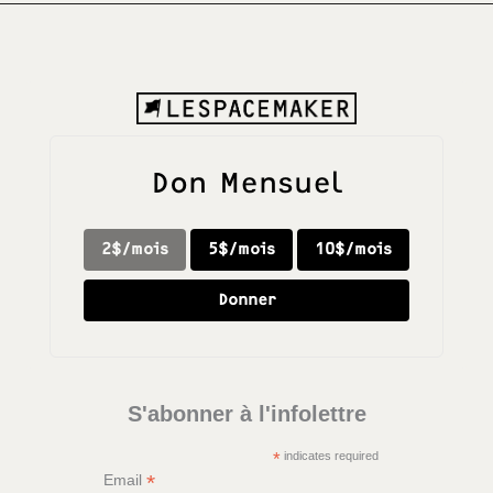
Don Mensuel
2$/mois
5$/mois
10$/mois
Donner
S'abonner à l'infolettre
*
indicates required
*
Email