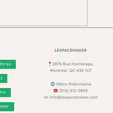
LESPACEMAKER
2875 Rue Hochelaga,
ttres
Montréal, QC H2K 1K7
i
Métro Préfontaine
(514) 312-2895
ire
info@lespacemaker.com
ntier