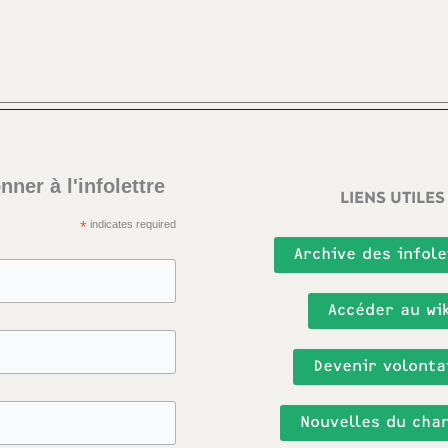
nner à l'infolettre
LIENS UTILES
*
indicates required
Archive des infole
Accéder au wik
Devenir volonta
Nouvelles du cha