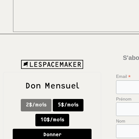
S'abo
*
Email
Don Mensuel
Prénom
2$/mois
5$/mois
10$/mois
Nom
Donner